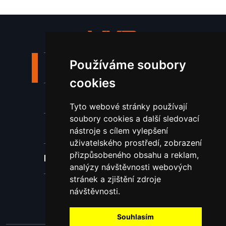
Používáme soubory
Stroje a zařízení
cookies
Nástroje pro ohraňovací lisy
Tyto webové stránky používají
soubory cookies a další sledovací
Spotřební materiál a nástroje
nástroje s cílem vylepšení
uživatelského prostředí, zobrazení
přizpůsobeného obsahu a reklam,
Náhradní díly pro vodní paprsek
analýzy návštěvnosti webových
stránek a zjištění zdroje
Laserové svařování
návštěvnosti.
Souhlasím