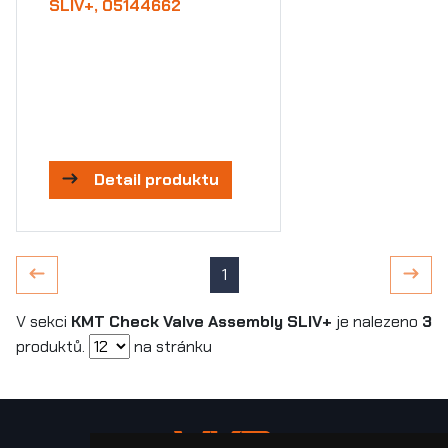
SLIV+, 05144662
Detail produktu
1
V sekci
KMT Check Valve Assembly SLIV+
je nalezeno
3
produktů.
na stránku