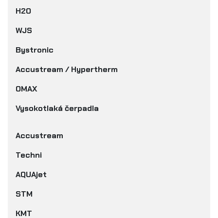
H2O
WJS
Bystronic
Accustream / Hypertherm
OMAX
Vysokotlaká čerpadla
Accustream
Techni
AQUAjet
STM
KMT