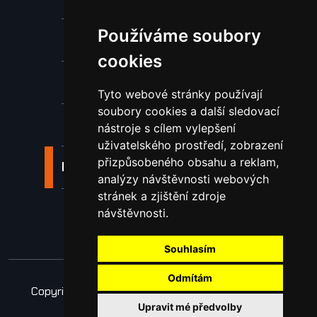
Používáme soubory
Stroje a zařízení
cookies
Nástroje pro ohraňovací lisy
Tyto webové stránky používají
soubory cookies a další sledovací
Spotřební materiál a nástroje
nástroje s cílem vylepšení
uživatelského prostředí, zobrazení
přizpůsobeného obsahu a reklam,
Náhradní díly pro vodní paprsek
analýzy návštěvnosti webových
stránek a zjištění zdroje
Laserové svařování
návštěvnosti.
Souhlasím
Odmítám
Copyright © 2026 Všechna práva vyhrazena
Upravit mé předvolby
Obchodní podmínky