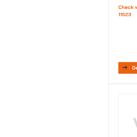
Check v
11523
D