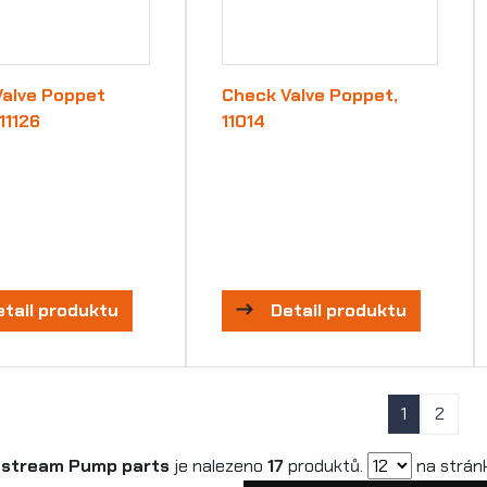
Valve Poppet
Check Valve Poppet,
11126
11014
etail produktu
Detail produktu
1
2
stream Pump parts
je nalezeno
17
produktů.
na strán