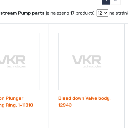
stream Pump parts
je nalezeno
17
produktů.
na strán
on Plunger
Bleed down Valve body,
ng Ring, 1-11310
12943