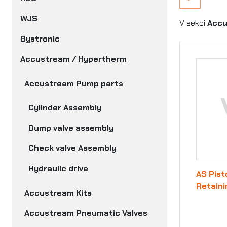
WJS
V sekci
Accu
Bystronic
Accustream / Hypertherm
Accustream Pump parts
Cylinder Assembly
Dump valve assembly
Check valve Assembly
Hydraulic drive
AS Pist
Retaini
Accustream Kits
Accustream Pneumatic Valves