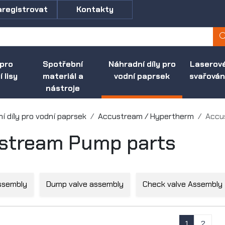
aregistrovat
Kontakty
 pro
Spotřební
Náhradní díly pro
Laserov
 lisy
materiál a
vodní paprsek
svařován
nástroje
í díly pro vodní paprsek
Accustream / Hypertherm
Accu
stream Pump parts
Assembly
Dump valve assembly
Check valve Assembly
1
2