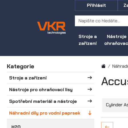
Přihlásit
Z
Stroje a
Nástroje
zařízení
ohraňovací
Kategorie
Náhradn
Accu
Stroje a zařízení
Nástroje pro ohraňovací lisy
Spotřební materiál a nástroje
Cylinder 
Náhradní díly pro vodní paprsek
H2O