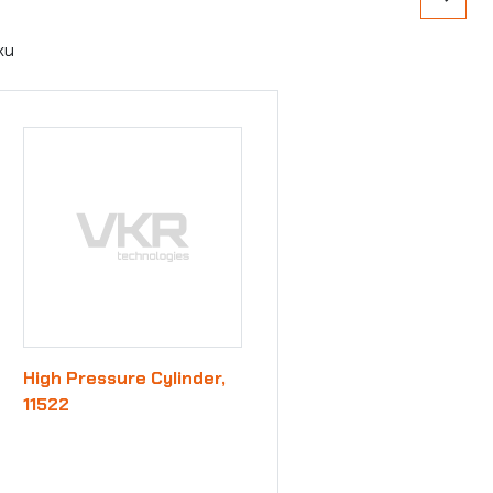
ku
High Pressure Cylinder,
11522