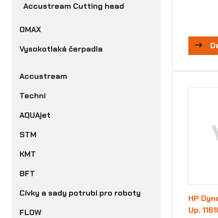
Accustream Cutting head
OMAX
D
Vysokotlaká čerpadla
Accustream
Techni
AQUAjet
STM
KMT
BFT
Cívky a sady potrubí pro roboty
HP Dyn
Up, 1161
FLOW