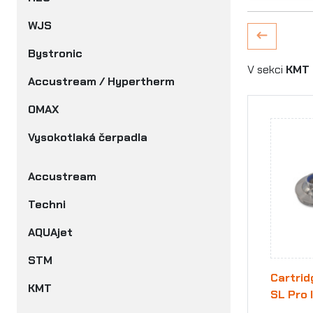
WJS
Bystronic
V sekci
KMT 
Accustream / Hypertherm
OMAX
Vysokotlaká čerpadla
Accustream
Techni
AQUAjet
STM
Cartrid
KMT
SL Pro 