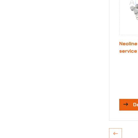
Neoline 
service 
D