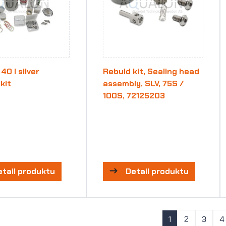
40 I silver
Rebuld kit, Sealing head
kit
assembly, SLV, 75S /
100S, 72125203
etail produktu
Detail produktu
1
2
3
4