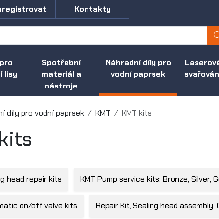
aregistrovat
Kontakty
 pro
Spotřební
Náhradní díly pro
Laserov
 lisy
materiál a
vodní paprsek
svařován
nástroje
í díly pro vodní paprsek
KMT
KMT kits
kits
g head repair kits
KMT Pump service kits: Bronze, Silver, G
tic on/off valve kits
Repair Kit, Sealing head assembly, O