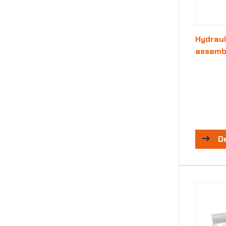
Hydraul
assemb
D