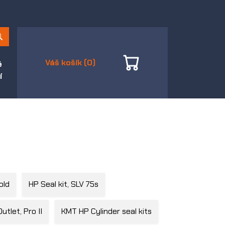
Váš košík (0)
é
í
old
HP Seal kit, SLV 75s
utlet, Pro II
KMT HP Cylinder seal kits