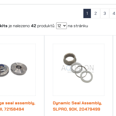
1
2
3
4
kits
je nalezeno
42
produktů.
na stránku
ge seal assembly,
Dynamic Seal Assembly,
III, 72158494
SLPRO, 90K, 20479499