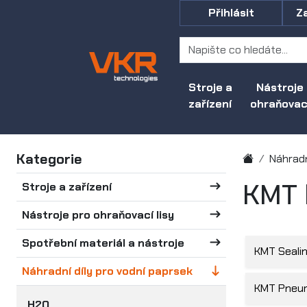
Přihlásit
Z
Stroje a
Nástroje
zařízení
ohraňovací
Kategorie
Náhradn
KMT 
Stroje a zařízení
Nástroje pro ohraňovací lisy
Spotřební materiál a nástroje
KMT Sealin
Náhradní díly pro vodní paprsek
KMT Pneuma
H2O