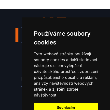
Používáme soubory
Stroje a zařízení
cookies
Nástroje pro ohraňovací lisy
Tyto webové stránky používají
soubory cookies a další sledovací
Spotřební materiál a nástroje
nástroje s cílem vylepšení
uživatelského prostředí, zobrazení
přizpůsobeného obsahu a reklam,
Náhradní díly pro vodní paprsek
analýzy návštěvnosti webových
stránek a zjištění zdroje
Laserové svařování
návštěvnosti.
Souhlasím