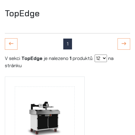
TopEdge
1
V sekci
TopEdge
je nalezeno
1
produktů.
na
stránku