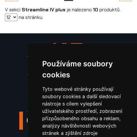
V sekci
Streamline IV plus
je nalezeno
10
produktů.
na stránku
Používáme soubory
Stroje a zařízení
cookies
Nástroje pro ohraňovací lisy
Tyto webové stránky používají
soubory cookies a další sledovací
Spotřební materiál a nástroje
nástroje s cílem vylepšení
uživatelského prostředí, zobrazení
přizpůsobeného obsahu a reklam,
Náhradní díly pro vodní paprsek
analýzy návštěvnosti webových
stránek a zjištění zdroje