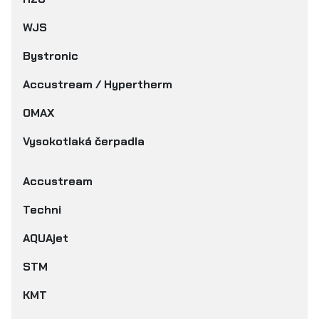
WJS
Bystronic
Accustream / Hypertherm
OMAX
Vysokotlaká čerpadla
Accustream
Techni
AQUAjet
STM
KMT