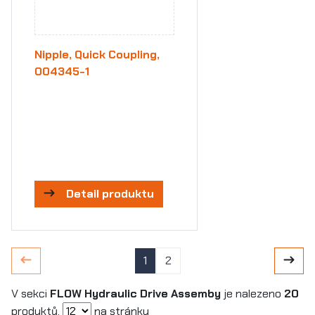
Nipple, Quick Coupling,
004345-1
Detail produktu
1
2
V sekci
FLOW Hydraulic Drive Assemby
je nalezeno
20
produktů.
na stránku