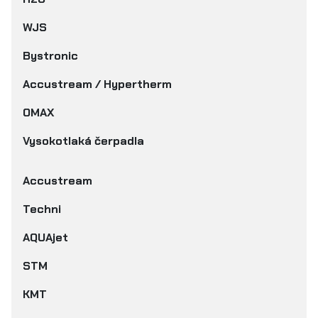
WJS
Bystronic
Accustream / Hypertherm
OMAX
Vysokotlaká čerpadla
Accustream
Techni
AQUAjet
STM
KMT