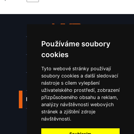
Používáme soubory
Stroje a zařízení
cookies
Nástroje pro ohraňovací lisy
Tyto webové stránky používají
soubory cookies a další sledovací
Spotřební materiál a nástroje
nástroje s cílem vylepšení
uživatelského prostředí, zobrazení
přizpůsobeného obsahu a reklam,
Náhradní díly pro vodní paprsek
analýzy návštěvnosti webových
stránek a zjištění zdroje
Laserové svařování
návštěvnosti.
Souhlasím