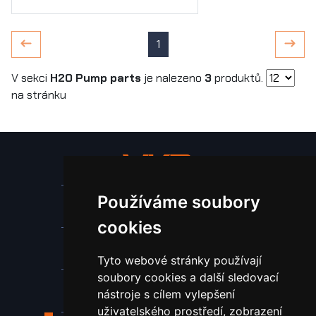
1
V sekci
H2O Pump parts
je nalezeno
3
produktů.
na stránku
Používáme soubory
Stroje a zařízení
cookies
Nástroje pro ohraňovací lisy
Tyto webové stránky používají
soubory cookies a další sledovací
Spotřební materiál a nástroje
nástroje s cílem vylepšení
uživatelského prostředí, zobrazení