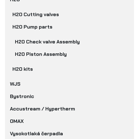
H2O Cutting valves
H2O Pump parts
H2O Check valve Assembly
H2O Piston Assembly
H2O kits
WJS
Bystronic
Accustream / Hypertherm
OMAX
Vysokotlaká čerpadla