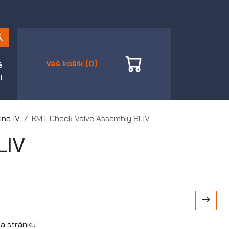
Váš košík (0)
é
í
ine IV
KMT Check Valve Assembly SLIV
LIV
a stránku