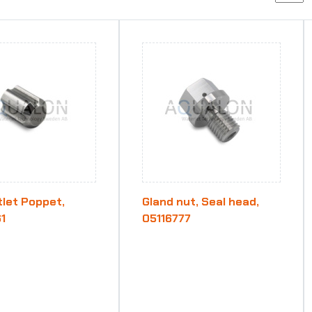
tlet Poppet,
Gland nut, Seal head,
1
05116777