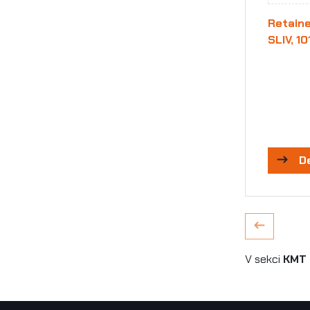
Retaine
SLIV, 1
D
V sekci
KMT 