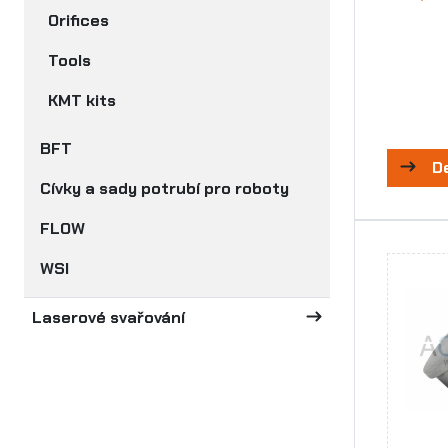
Orifices
Tools
KMT kits
BFT
D
Cívky a sady potrubí pro roboty
FLOW
WSI
Laserové svařování