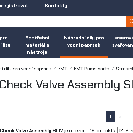
aregistrovat
Kontakty
 pro
Spotřební
Náhradní díly pro
Laserov
 lisy
materiál a
vodní paprsek
svařován
nástroje
í díly pro vodní paprsek
KMT
KMT Pump parts
Streaml
Check Valve Assembly S
1
2
Check Valve Assembly SLIV
je nalezeno
16
produktů.
n