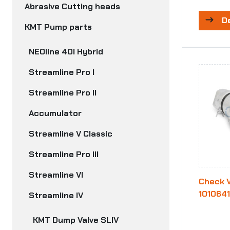
Abrasive Cutting heads
D
KMT Pump parts
NEOline 40I Hybrid
Streamline Pro I
Streamline Pro II
Accumulator
Streamline V Classic
Streamline Pro III
Streamline VI
Check V
101064
Streamline IV
KMT Dump Valve SLIV