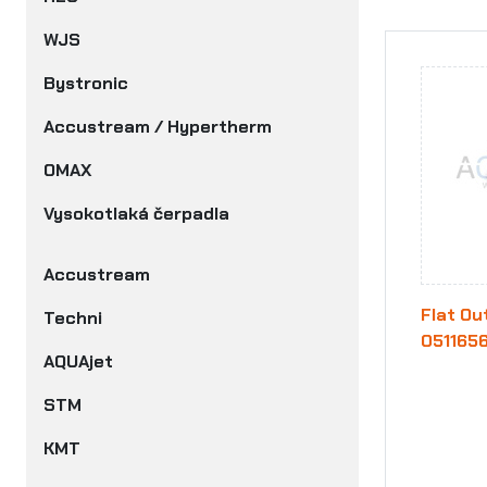
WJS
Bystronic
Accustream / Hypertherm
OMAX
Vysokotlaká čerpadla
Accustream
Flat Ou
Techni
0511656
AQUAjet
STM
KMT