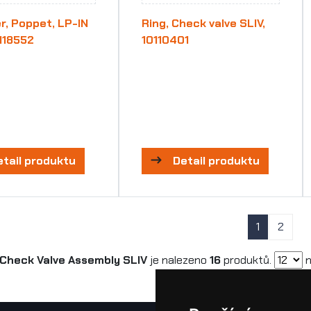
r, Poppet, LP-IN
Ring, Check valve SLIV,
0118552
10110401
etail produktu
Detail produktu
1
2
Check Valve Assembly SLIV
je nalezeno
16
produktů.
n