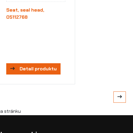
Seat, seal head,
05112768
Detail produktu
a stránku