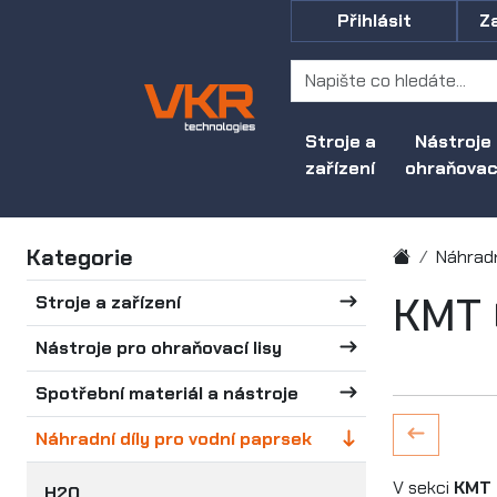
Přihlásit
Z
Stroje a
Nástroje
zařízení
ohraňovací
Kategorie
Náhradn
KMT 
Stroje a zařízení
Nástroje pro ohraňovací lisy
Spotřební materiál a nástroje
Náhradní díly pro vodní paprsek
V sekci
KMT 
H2O