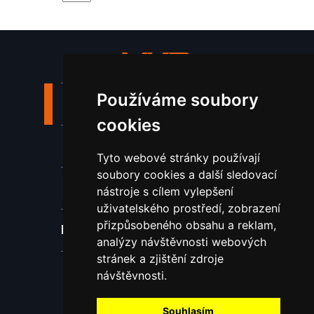
Používáme soubory
Stroje a zařízení
cookies
Nástroje pro ohraňovací lisy
Tyto webové stránky používají
soubory cookies a další sledovací
Spotřební materiál a nástroje
nástroje s cílem vylepšení
uživatelského prostředí, zobrazení
přizpůsobeného obsahu a reklam,
Náhradní díly pro vodní paprsek
analýzy návštěvnosti webových
stránek a zjištění zdroje
Laserové svařování
návštěvnosti.
Souhlasím