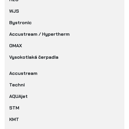
WJS
Bystronic
Accustream / Hypertherm
OMAX
Vysokotlaká čerpadla
Accustream
Techni
AQUAjet
STM
KMT