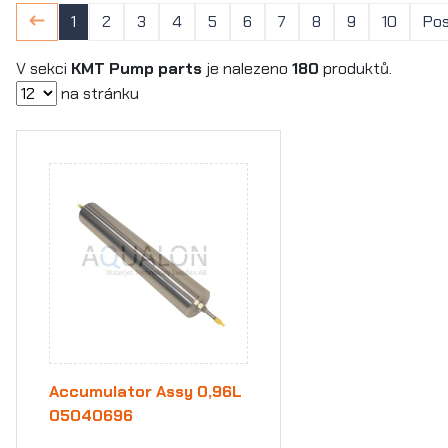
1
2
3
4
5
6
7
8
9
10
Pos
V sekci
KMT Pump parts
je nalezeno
180
produktů.
na stránku
Accumulator Assy 0,96L
05040696