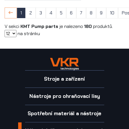
1
2
3
4
5
6
7
8
9
10
Pos
V sekci
KMT Pump parts
je nalezeno
180
produktů.
na stránku
Stroje a zařízení
Nástroje pro ohraňovací lisy
Spotřební materiál a nástroje