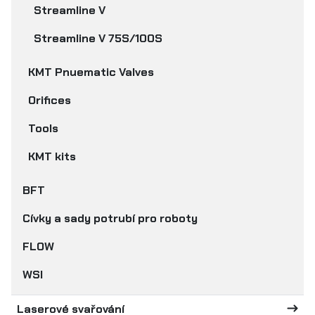
Streamline V
Streamline V 75S/100S
KMT Pnuematic Valves
Orifices
Tools
KMT kits
BFT
Cívky a sady potrubí pro roboty
FLOW
WSI
Laserové svařování