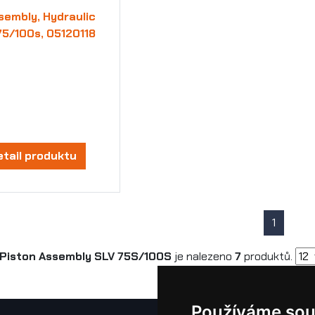
sembly, Hydraulic
75/100s, 05120118
etail produktu
1
Piston Assembly SLV 75S/100S
je nalezeno
7
produktů.
Používáme sou