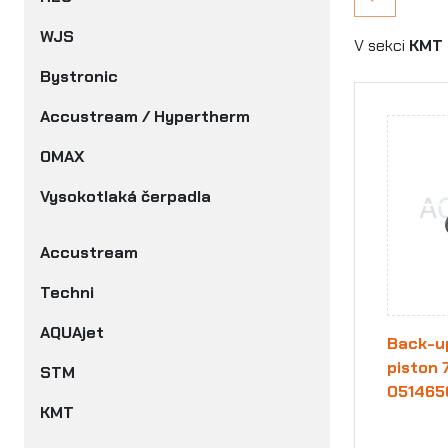
WJS
V sekci
KMT 
Bystronic
Accustream / Hypertherm
OMAX
Vysokotlaká čerpadla
Accustream
Techni
AQUAjet
Back-up
piston 
STM
051465
KMT