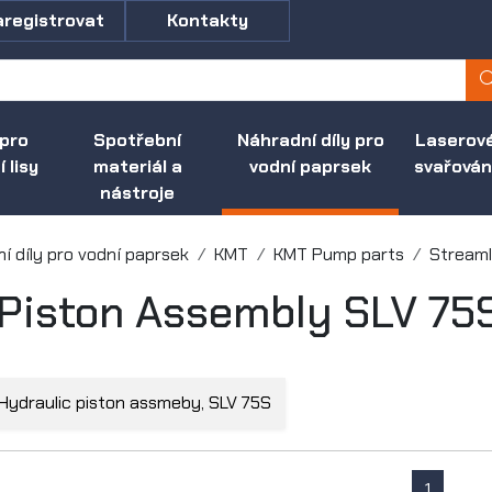
aregistrovat
Kontakty
 pro
Spotřební
Náhradní díly pro
Laserov
 lisy
materiál a
vodní paprsek
svařován
nástroje
í díly pro vodní paprsek
KMT
KMT Pump parts
Streaml
Piston Assembly SLV 75
, Hydraulic piston assmeby, SLV 75S
1