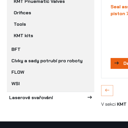
KMT Pnuematic Valves
Seal as
Orifices
piston 
Tools
KMT kits
BFT
Cívky a sady potrubí pro roboty
D
FLOW
WSI
Laserové svařování
V sekci
KMT 