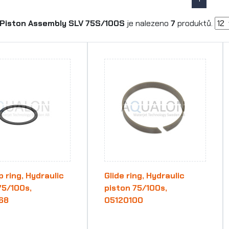
Piston Assembly SLV 75S/100S
je nalezeno
7
produktů.
 ring, Hydraulic
Glide ring, Hydraulic
75/100s,
piston 75/100s,
68
05120100