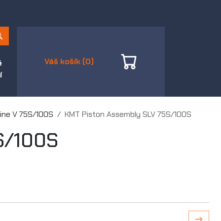
Váš košík (0)
é
í
ine V 75S/100S
KMT Piston Assembly SLV 75S/100S
S/100S