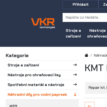
Přihlásit
Z
Stroje a
Nástroje
zařízení
ohraňovací
Kategorie
Náhradn
KMT 
Stroje a zařízení
Nástroje pro ohraňovací lisy
Spotřební materiál a nástroje
Repair kit
Náhradní díly pro vodní paprsek
H2O