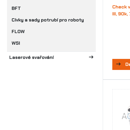
Check v
BFT
III, 90k
Cívky a sady potrubí pro roboty
FLOW
WSI
Laserové svařování
D