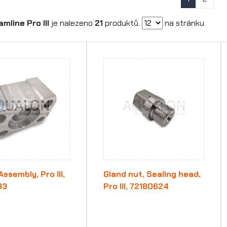
mline Pro III
je nalezeno
21
produktů.
na stránku
ssembly, Pro III,
Gland nut, Sealing head,
93
Pro III, 72180624