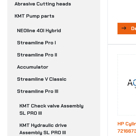
Abrasive Cutting heads
KMT Pump parts
D
NEOline 40I Hybrid
Streamline Pro I
Streamline Pro II
Accumulator
Streamline V Classic
Streamline Pro III
KMT Check valve Assembly
SL PRO III
HP Cylin
KMT Hydraulic drive
721667
Assembly SL PRO III