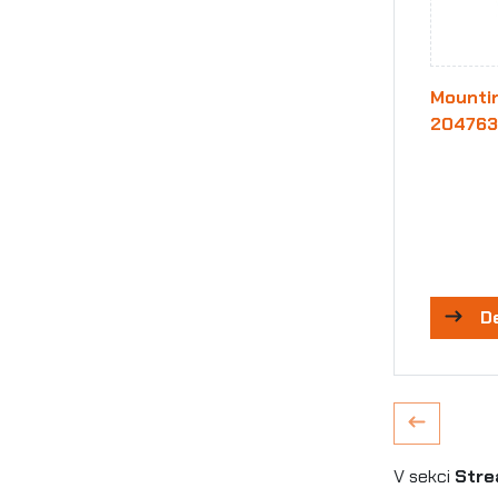
Mountin
204763
D
V sekci
Strea