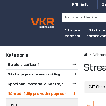
Přihlásit
Z
Stroje a
Nástroje
zařízení
ohraňovací
Kategorie
Náhradn
Strea
Stroje a zařízení
Nástroje pro ohraňovací lisy
Spotřební materiál a nástroje
KMT Check 
Náhradní díly pro vodní paprsek
H2O