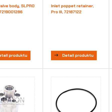
alve body, SLPRO
Inlet poppet retainer,
, 7219001286
Pro III, 72187122
etail produktu
Detail produktu