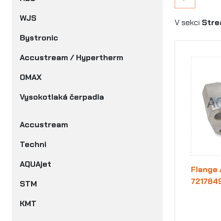
WJS
V sekci
Strea
Bystronic
Accustream / Hypertherm
OMAX
Vysokotlaká čerpadla
Accustream
Techni
AQUAjet
Flange A
721784
STM
KMT