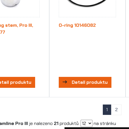
g stem, Pro III,
O-ring 10146082
77
etail produktu
Detail produktu
1
2
mline Pro III
je nalezeno
21
produktů.
na stránku