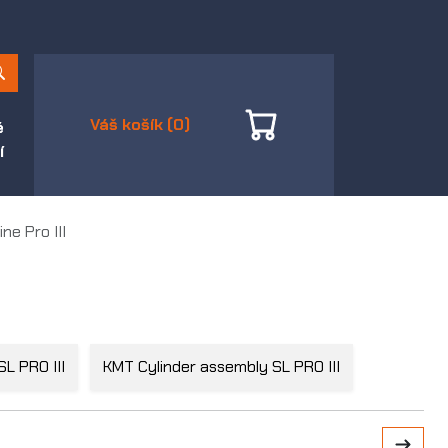
Váš košík (0)
é
í
ne Pro III
L PRO III
KMT Cylinder assembly SL PRO III