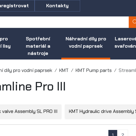
aregistrovat
Kontakty
 pro
Spotřební
Náhradní díly pro
Laserov
 lisy
materiál a
vodní paprsek
svařován
nástroje
í díly pro vodní paprsek
KMT
KMT Pump parts
Streamli
mline Pro III
valve Assembly SL PRO III
KMT Hydraulic drive Assembly S
1
2