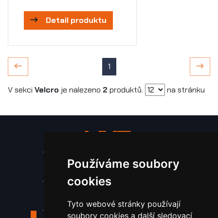
Detail produktu
1
V sekci
Velcro
je nalezeno
2
produktů.
na stránku
Používáme soubory
Stroje a zařízení
cookies
Nástroje pro ohraňovací lisy
Tyto webové stránky používají
soubory cookies a další sledovací