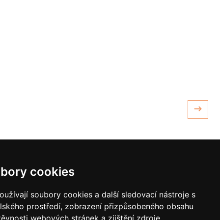
bory cookies
y pro vodní paprsek
Laserové svařování
užívají soubory cookies a další sledovací nástroje s
elského prostředí, zobrazení přizpůsobeného obsahu
těvnosti webových stránek a zjištění zdroje