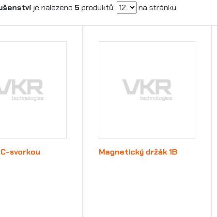
lušenství
je nalezeno
5
produktů.
na stránku
 C-svorkou
Magnetický držák 1B