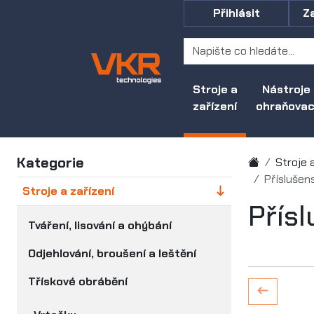
Přihlásit
Z
Stroje a
Nástroje
zařízení
ohraňovací
Kategorie
Stroje 
Příslušen
Stroje a zařízení
Přísl
Tváření, lisování a ohýbání
Odjehlování, broušení a leštění
Třískové obrábění