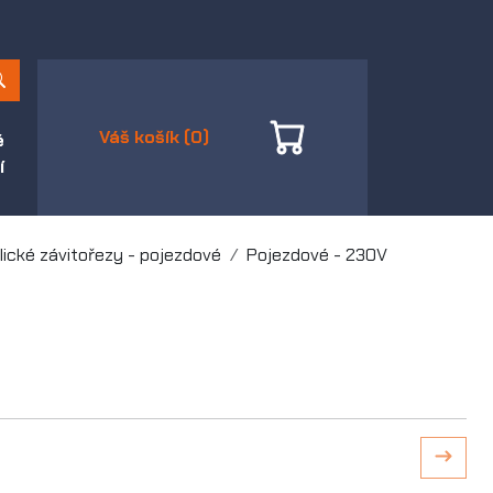
Váš košík (0)
é
í
lické závitořezy - pojezdové
Pojezdové - 230V