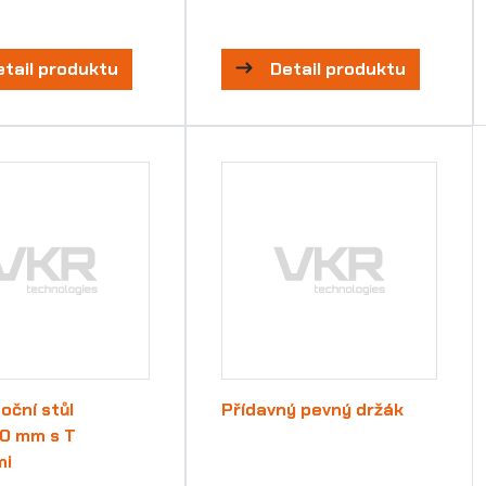
etail produktu
Detail produktu
oční stůl
Přídavný pevný držák
0 mm s T
mi