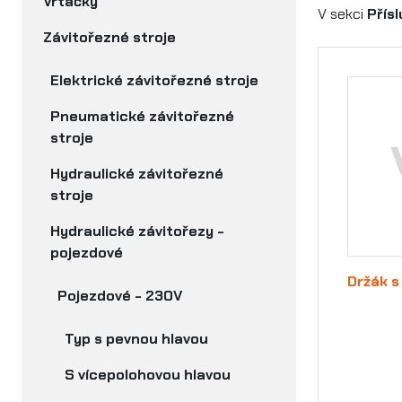
Vrtačky
V sekci
Přís
Závitořezné stroje
Elektrické závitořezné stroje
Pneumatické závitořezné
stroje
Hydraulické závitořezné
stroje
Hydraulické závitořezy -
pojezdové
Držák s
Pojezdové - 230V
Typ s pevnou hlavou
S vícepolohovou hlavou