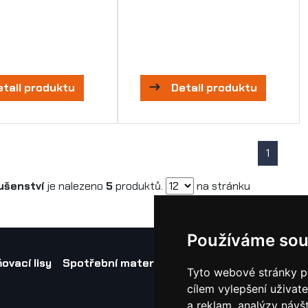
etail produktu
Detail produktu
1
lušenství
je nalezeno
5
produktů.
na stránku
Používáme sou
ovací lisy
Spotřební materiál a nástroje
Náhradní díl
Tyto webové stránky po
cílem vylepšení uživat
a reklam, analýzy návš