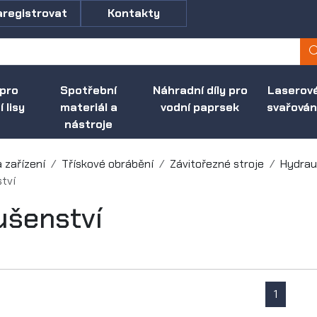
aregistrovat
Kontakty
 pro
Spotřební
Náhradní díly pro
Laserov
 lisy
materiál a
vodní paprsek
svařován
nástroje
a zařízení
Třískové obrábění
Závitořezné stroje
Hydrau
ství
ušenství
1