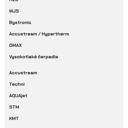
WJS
Bystronic
Accustream / Hypertherm
OMAX
Vysokotlaká čerpadla
Accustream
Techni
AQUAjet
STM
KMT