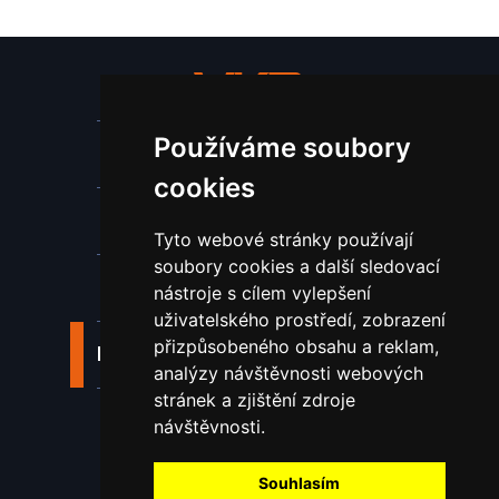
Používáme soubory
Stroje a zařízení
cookies
Nástroje pro ohraňovací lisy
Tyto webové stránky používají
soubory cookies a další sledovací
Spotřební materiál a nástroje
nástroje s cílem vylepšení
uživatelského prostředí, zobrazení
přizpůsobeného obsahu a reklam,
Náhradní díly pro vodní paprsek
analýzy návštěvnosti webových
stránek a zjištění zdroje
Laserové svařování
návštěvnosti.
Souhlasím