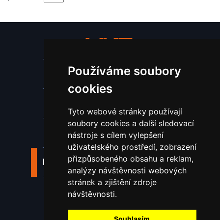
Používáme soubory
Stroje a zařízení
cookies
Nástroje pro ohraňovací lisy
Tyto webové stránky používají
soubory cookies a další sledovací
Spotřební materiál a nástroje
nástroje s cílem vylepšení
uživatelského prostředí, zobrazení
přizpůsobeného obsahu a reklam,
Náhradní díly pro vodní paprsek
analýzy návštěvnosti webových
stránek a zjištění zdroje
Laserové svařování
návštěvnosti.
Souhlasím