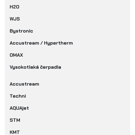
H2O
WJS
Bystronic
Accustream / Hypertherm
OMAX
Vysokotlaká čerpadla
Accustream
Techni
AQUAjet
STM
KMT