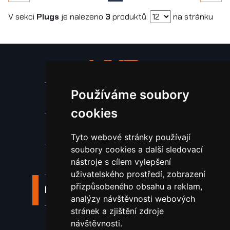
V sekci
Plugs
je nalezeno
3
produktů.
na stránku
Používáme soubory
Stroje a zařízení
cookies
Nástroje pro ohraňovací lisy
Tyto webové stránky používají
soubory cookies a další sledovací
Spotřební materiál a nástroje
nástroje s cílem vylepšení
uživatelského prostředí, zobrazení
přizpůsobeného obsahu a reklam,
Náhradní díly pro vodní paprsek
analýzy návštěvnosti webových
stránek a zjištění zdroje
Laserové svařování
návštěvnosti.