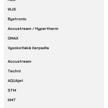
WJS
Bystronic
Accustream / Hypertherm
OMAX
Vysokotlaká čerpadla
Accustream
Techni
AQUAjet
STM
KMT