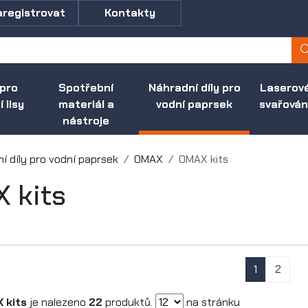
aregistrovat
Kontakty
 pro
Spotřební
Náhradní díly pro
Laserov
 lisy
materiál a
vodní paprsek
svařován
nástroje
í díly pro vodní paprsek
OMAX
OMAX kits
 kits
1
2
 kits
je nalezeno
22
produktů.
na stránku