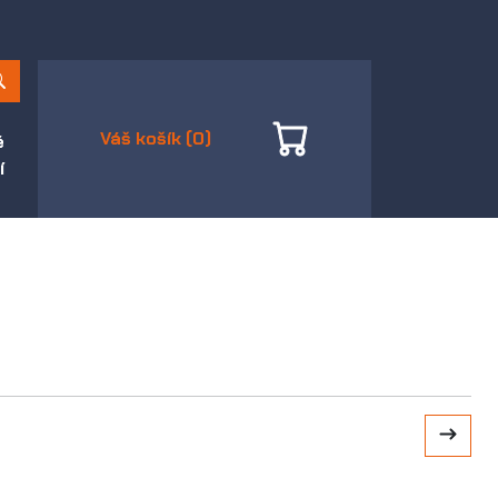
Váš košík (0)
é
í