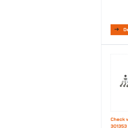
D
Check va
301353