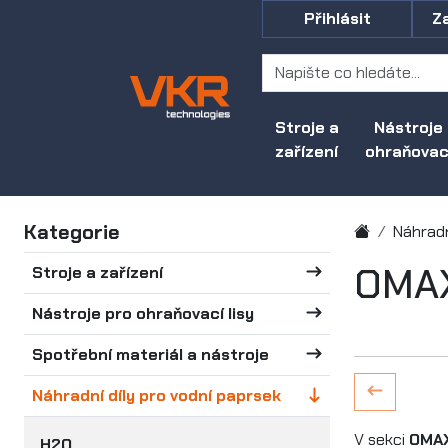
Přihlásit
Z
Stroje a
Nástroje
zařízení
ohraňovací
Kategorie
Náhradn
OMAX
Stroje a zařízení
Nástroje pro ohraňovací lisy
Spotřební materiál a nástroje
Náhradní díly pro vodní paprsek
V sekci
OMAX
H2O