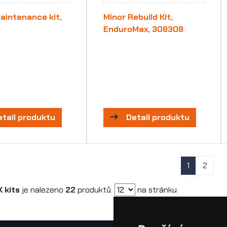
aintenance kit,
Minor Rebuild Kit,
0
EnduroMax, 308308
etail produktu
Detail produktu
1
2
 kits
je nalezeno
22
produktů.
na stránku