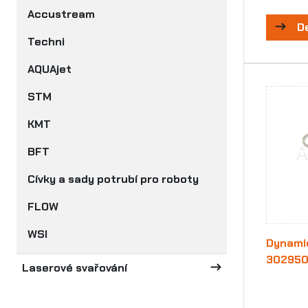
Accustream
D
Techni
AQUAjet
STM
KMT
BFT
Cívky a sady potrubí pro roboty
FLOW
WSI
Dynamic
30295
Laserové svařování