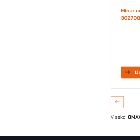
Minor m
30270
D
V sekci
OMAX