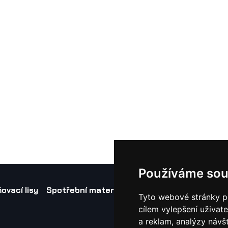
Používáme sou
ovací lisy
Spotřební materiál a nástroje
Náhradní díl
Tyto webové stránky po
cílem vylepšení uživat
a reklam, analýzy návš