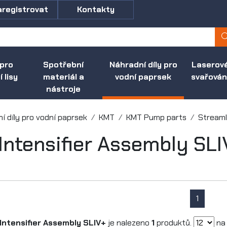
aregistrovat
Kontakty
 pro
Spotřební
Náhradní díly pro
Laserov
 lisy
materiál a
vodní paprsek
svařován
nástroje
í díly pro vodní paprsek
KMT
KMT Pump parts
Streaml
Intensifier Assembly SLI
1
Intensifier Assembly SLIV+
je nalezeno
1
produktů.
na 