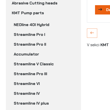
Abrasive Cutting heads
D
KMT Pump parts
NEOline 40I Hybrid
Streamline Pro I
Streamline Pro II
V sekci
KMT 
Accumulator
Streamline V Classic
Streamline Pro III
Streamline VI
Streamline IV
Streamline IV plus