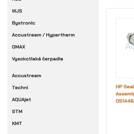
WJS
Bystronic
Accustream / Hypertherm
OMAX
Vysokotlaká čerpadla
Accustream
HP Seal
Techni
Assembl
AQUAjet
051446
STM
KMT