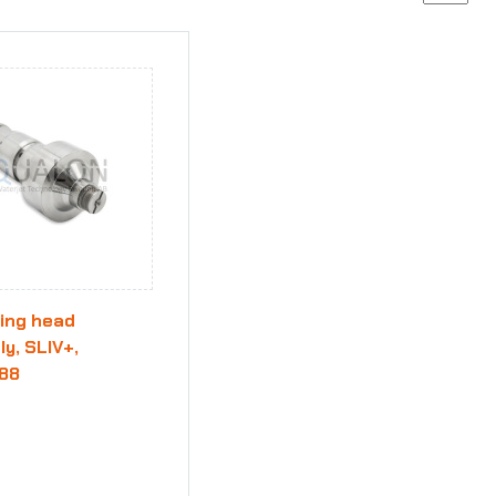
ing head
y, SLIV+,
88