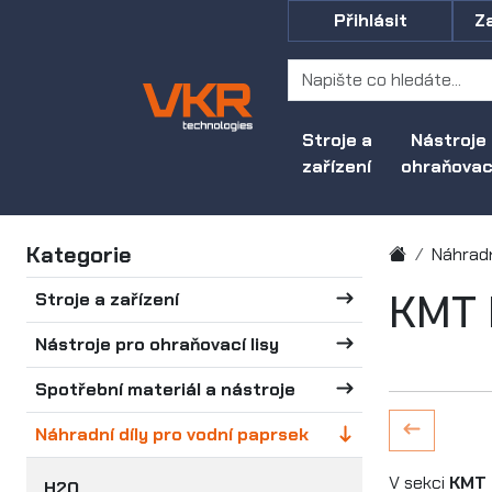
Přihlásit
Z
Stroje a
Nástroje
zařízení
ohraňovací
Kategorie
Náhradn
KMT 
Stroje a zařízení
Nástroje pro ohraňovací lisy
Spotřební materiál a nástroje
Náhradní díly pro vodní paprsek
V sekci
KMT 
H2O