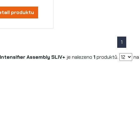
etail produktu
1
Intensifier Assembly SLIV+
je nalezeno
1
produktů.
na 