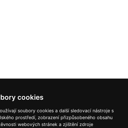
bory cookies
y pro vodní paprsek
Laserové svařování
užívají soubory cookies a další sledovací nástroje s
elského prostředí, zobrazení přizpůsobeného obsahu
těvnosti webových stránek a zjištění zdroje