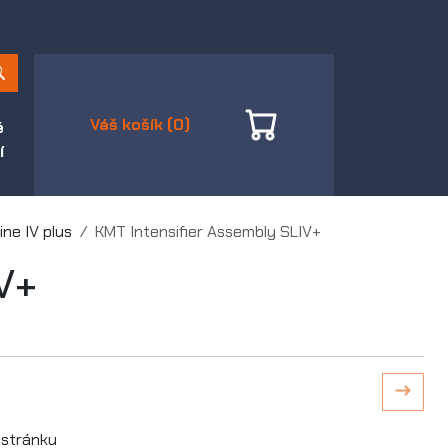
Váš košík (0)
é
í
ine IV plus
KMT Intensifier Assembly SLIV+
V+
stránku