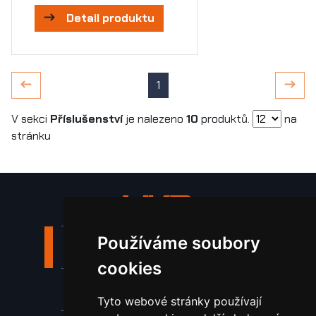
Detail produktu
1
V sekci
Příslušenství
je nalezeno
10
produktů.
na
stránku
Používáme soubory
Stroje a zařízení
cookies
Nástroje pro ohraňovací lisy
Tyto webové stránky používají