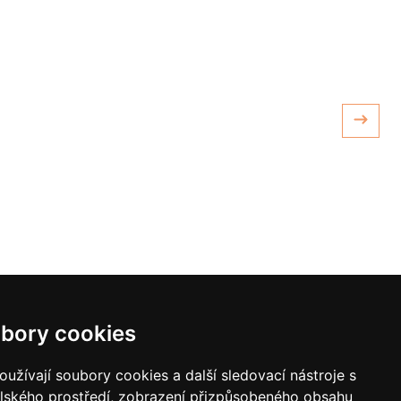
bory cookies
y pro vodní paprsek
Laserové svařování
užívají soubory cookies a další sledovací nástroje s
elského prostředí, zobrazení přizpůsobeného obsahu