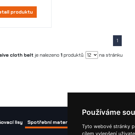
etail produktu
1
sive cloth belt
je nalezeno
1
produktů.
na stránku
Používáme sou
ovací lisy
Spotřební materiál a nástroje
Náhradní díl
Tyto webové stránky po
cílem vylepšení uživat