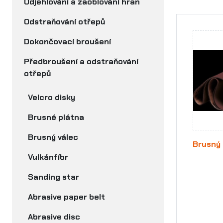
Odjehlování a zaoblování hran
Odstraňování otřepů
Dokončovací broušení
Předbroušení a odstraňování
otřepů
Velcro disky
Brusné plátna
Brusný válec
Brusný
Vulkánfíbr
Sanding star
Abrasive paper belt
Abrasive disc