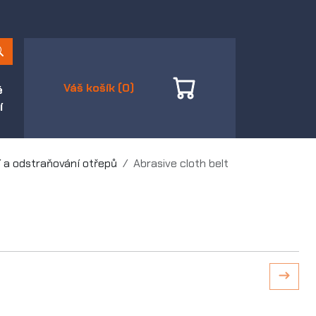
Váš košík (0)
é
í
 a odstraňování otřepů
Abrasive cloth belt