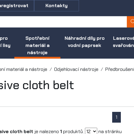
aregistrovat
Kontakty
 pro
Spotřební
Náhradní díly pro
Laserov
 lisy
materiál a
vodní paprsek
svařován
nástroje
ní materiál a nástroje
Odjehlovací nástroje
Předbroušení
ive cloth belt
1
sive cloth belt
je nalezeno
1
produktů.
na stránku