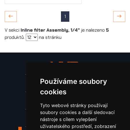
1
V sekci
Inline filter Assembly, 1/4"
je nalezeno
5
produktů.
na stránku
Používáme soubory
Stroje a zařízení
cookies
Nástroje pro ohraňovací lisy
Tyto webové stránky používají
soubory cookies a další sledovací
Spotřební materiál a nástroje
nástroje s cílem vylepšení
uživatelského prostředí, zobrazení