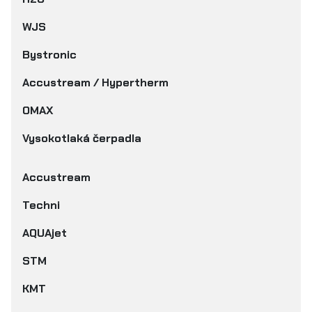
WJS
Bystronic
Accustream / Hypertherm
OMAX
Vysokotlaká čerpadla
Accustream
Techni
AQUAjet
STM
KMT