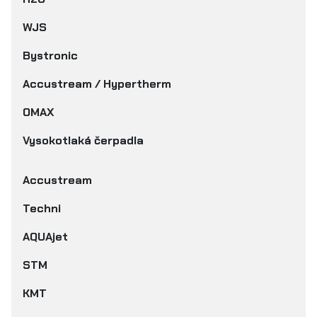
WJS
Bystronic
Accustream / Hypertherm
OMAX
Vysokotlaká čerpadla
Accustream
Techni
AQUAjet
STM
KMT