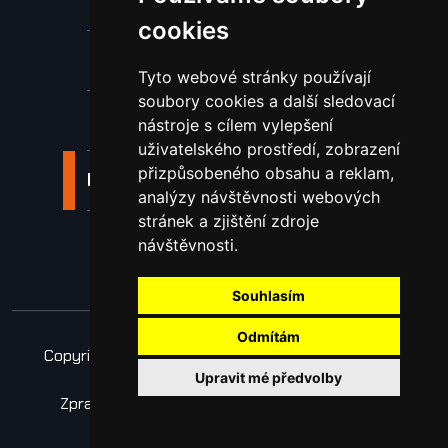
Stroje a zařízení
cookies
Nástroje pro ohraňovací lisy
Tyto webové stránky používají
soubory cookies a další sledovací
Spotřební materiál a nástroje
nástroje s cílem vylepšení
uživatelského prostředí, zobrazení
přizpůsobeného obsahu a reklam,
Náhradní díly pro vodní paprsek
analýzy návštěvnosti webových
stránek a zjištění zdroje
Laserové svařování
návštěvnosti.
Souhlasím
Odmítám
Copyright © 2026 Všechna práva vyhrazena
Upravit mé předvolby
Obchodní podmínky
Zpracování osobních údajů