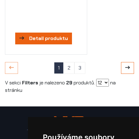
Detail produktu
1
2
3
V sekci
Filters
je nalezeno
29
produktů.
na
stránku
Používáme soubory