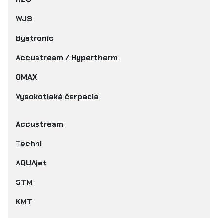
WJS
Bystronic
Accustream / Hypertherm
OMAX
Vysokotlaká čerpadla
Accustream
Techni
AQUAjet
STM
KMT