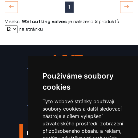
1
V sekci
WSI cutting valves
je nalezeno
3
produktů.
na stránku
Používáme soubory
Stroje a zařízení
cookies
Nástroje pro ohraňovací lisy
Tyto webové stránky používají
soubory cookies a další sledovací
Spotřební materiál a nástroje
nástroje s cílem vylepšení
uživatelského prostředí, zobrazení
přizpůsobeného obsahu a reklam,
Náhradní díly pro vodní paprsek