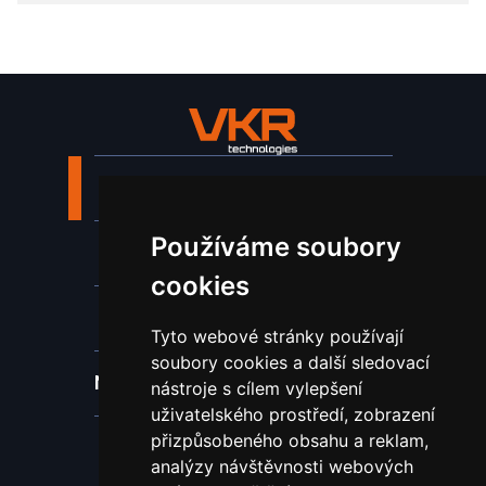
Stroje a zařízení
Používáme soubory
Nástroje pro ohraňovací lisy
cookies
Spotřební materiál a nástroje
Tyto webové stránky používají
soubory cookies a další sledovací
Náhradní díly pro vodní paprsek
nástroje s cílem vylepšení
uživatelského prostředí, zobrazení
přizpůsobeného obsahu a reklam,
Laserové svařování
analýzy návštěvnosti webových