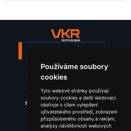
Stroje a zařízení
Používáme soubory
Nástroje pro ohraňovací lisy
cookies
Spotřební materiál a nástroje
Tyto webové stránky používají
soubory cookies a další sledovací
Náhradní díly pro vodní paprsek
nástroje s cílem vylepšení
uživatelského prostředí, zobrazení
přizpůsobeného obsahu a reklam,
Laserové svařování
analýzy návštěvnosti webových