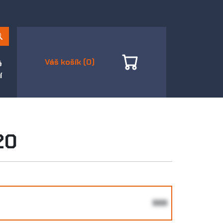
Váš košík (0)
é
í
20
999