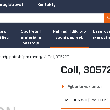
aregistrovat
Kontakty
 pro
Spotřební
Náhradní díly pro
Laserov
 lisy
materiál a
vodní paprsek
svařován
nástroje
 sady potrubí pro roboty
Coil, 305720
Coil, 3057
Vyberte variantu:
Coil, 305720
(Kód: 11085)