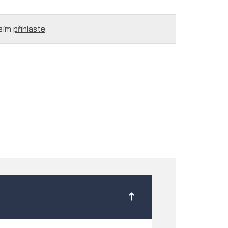
osím
přihlaste
.