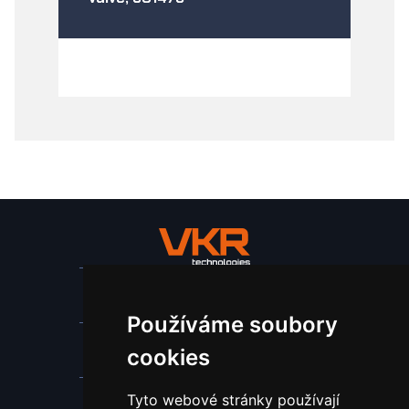
Stroje a zařízení
Používáme soubory
Nástroje pro ohraňovací lisy
cookies
Tyto webové stránky používají
Spotřební materiál a nástroje