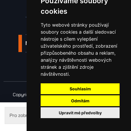
Používáme soubory
Nástroje pro ohraňovací lisy
cookies
Tyto webové stránky používají
Spotřební materiál a nástroje
soubory cookies a další sledovací
nástroje s cílem vylepšení
Náhradní díly pro vodní paprsek
uživatelského prostředí, zobrazení
přizpůsobeného obsahu a reklam,
analýzy návštěvnosti webových
Laserové svařování
stránek a zjištění zdroje
návštěvnosti.
Souhlasím
Copyright © 2026 Všechna práva vyhrazena
Odmítám
Obchodní podmínky
Zpracování osobních údajů
Upravit mé předvolby
Pro zobrazení cen se prosím
přihlaste
.