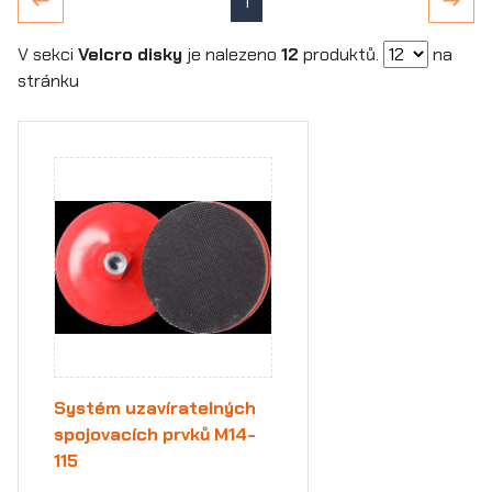
1
V sekci
Velcro disky
je nalezeno
12
produktů.
na
stránku
Systém uzavíratelných
spojovacích prvků M14-
115