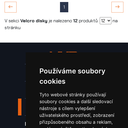
1
V sekci
Velcro disky
je nalezeno
12
produktů.
na
stránku
Používáme soubory
Stroje a zařízení
cookies
Nástroje pro ohraňovací lisy
Tyto webové stránky používají
soubory cookies a další sledovací
Spotřební materiál a nástroje
nástroje s cílem vylepšení
uživatelského prostředí, zobrazení
přizpůsobeného obsahu a reklam,
Náhradní díly pro vodní paprsek