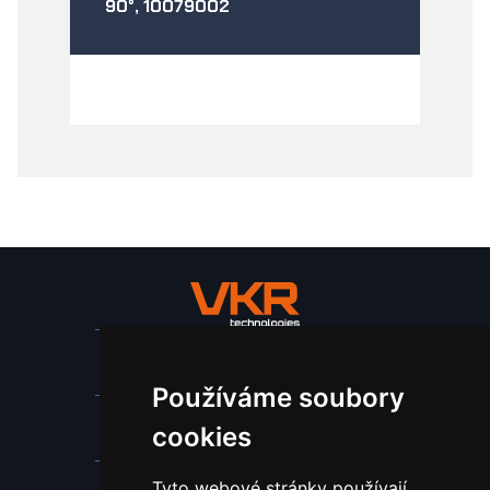
90°, 10079002
Stroje a zařízení
Používáme soubory
Nástroje pro ohraňovací lisy
cookies
Tyto webové stránky používají