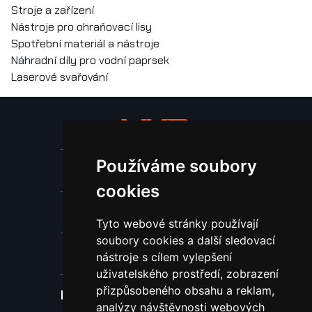
Stroje a zařízení
Nástroje pro ohraňovací lisy
Spotřební materiál a nástroje
Náhradní díly pro vodní paprsek
Laserové svařování
Používáme soubory
Stroje a zařízení
cookies
Nástroje pro ohraňovací lisy
Tyto webové stránky používají
soubory cookies a další sledovací
Spotřební materiál a nástroje
nástroje s cílem vylepšení
uživatelského prostředí, zobrazení
přizpůsobeného obsahu a reklam,
Náhradní díly pro vodní paprsek
analýzy návštěvnosti webových