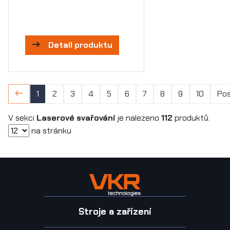
Detail produktu
1
2
3
4
5
6
7
8
9
10
Pos
V sekci
Laserové svařování
je nalezeno
112
produktů.
na stránku
Stroje a zařízení