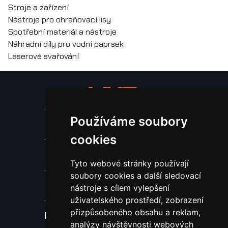
Stroje a zařízení
Nástroje pro ohraňovací lisy
Spotřební materiál a nástroje
Náhradní díly pro vodní paprsek
Laserové svařování
Používáme soubory
Stroje a zařízení
cookies
Nástroje pro ohraňovací lisy
Tyto webové stránky používají
soubory cookies a další sledovací
Spotřební materiál a nástroje
nástroje s cílem vylepšení
uživatelského prostředí, zobrazení
přizpůsobeného obsahu a reklam,
Náhradní díly pro vodní paprsek
analýzy návštěvnosti webových