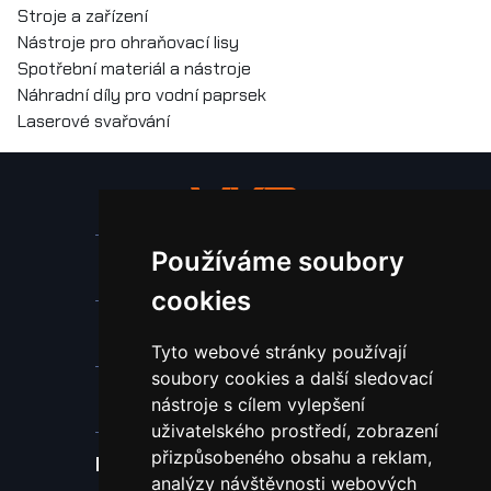
Stroje a zařízení
Nástroje pro ohraňovací lisy
Spotřební materiál a nástroje
Náhradní díly pro vodní paprsek
Laserové svařování
Používáme soubory
Stroje a zařízení
cookies
Nástroje pro ohraňovací lisy
Tyto webové stránky používají
soubory cookies a další sledovací
Spotřební materiál a nástroje
nástroje s cílem vylepšení
uživatelského prostředí, zobrazení
přizpůsobeného obsahu a reklam,
Náhradní díly pro vodní paprsek
analýzy návštěvnosti webových