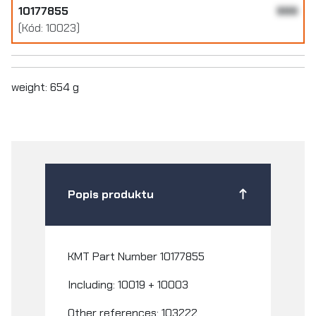
10177855
999
(Kód: 10023)
weight: 654 g
Popis produktu
KMT Part Number 10177855
Including: 10019 + 10003
Other references:
103222