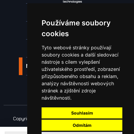
Stroje a zařízení
Používáme soubory
Nástroje pro ohraňovací lisy
cookies
Spotřební materiál a nástroje
Tyto webové stránky používají
soubory cookies a další sledovací
nástroje s cílem vylepšení
Náhradní díly pro vodní paprsek
uživatelského prostředí, zobrazení
přizpůsobeného obsahu a reklam,
Laserové svařování
analýzy návštěvnosti webových
stránek a zjištění zdroje
návštěvnosti.
Souhlasím
Copyright © 2026 Všechna práva vyhrazena
Obchodní podmínky
Odmítám
Zpracování osobních údajů