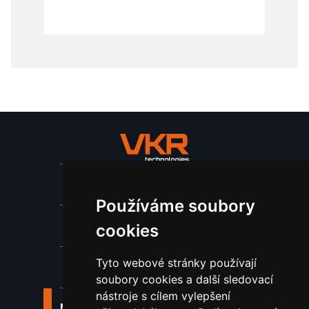
Stroje a zařízení
Používáme soubory
Nástroje pro ohraňovací lisy
cookies
Tyto webové stránky používají
Spotřební materiál a nástroje
soubory cookies a další sledovací
nástroje s cílem vylepšení
Náhradní díly pro vodní paprsek