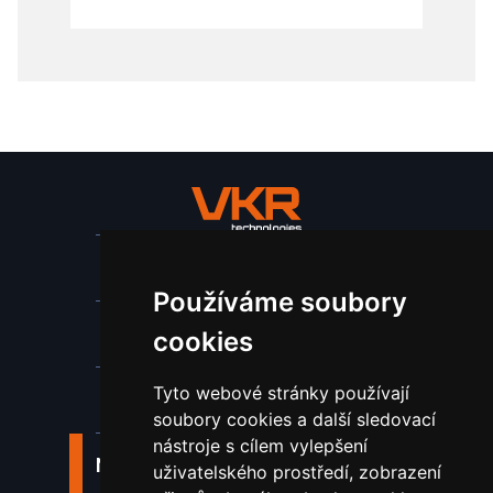
Stroje a zařízení
Používáme soubory
Nástroje pro ohraňovací lisy
cookies
Tyto webové stránky používají
Spotřební materiál a nástroje
soubory cookies a další sledovací
nástroje s cílem vylepšení
Náhradní díly pro vodní paprsek
uživatelského prostředí, zobrazení