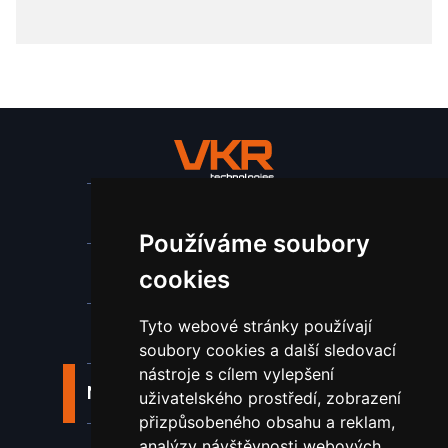
Stroje a zařízení
Používáme soubory
Nástroje pro ohraňovací lisy
cookies
Tyto webové stránky používají
Spotřební materiál a nástroje
soubory cookies a další sledovací
nástroje s cílem vylepšení
Náhradní díly pro vodní paprsek
uživatelského prostředí, zobrazení
přizpůsobeného obsahu a reklam,
analýzy návštěvnosti webových