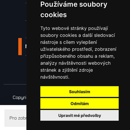
Používáme soubory
Nástroje pro ohraňovací lisy
cookies
Tyto webové stránky používají
Spotřební materiál a nástroje
soubory cookies a další sledovací
nástroje s cílem vylepšení
Náhradní díly pro vodní paprsek
uživatelského prostředí, zobrazení
přizpůsobeného obsahu a reklam,
analýzy návštěvnosti webových
Laserové svařování
stránek a zjištění zdroje
návštěvnosti.
Souhlasím
Copyright © 2026 Všechna práva vyhrazena
Odmítám
Obchodní podmínky
Zpracování osobních údajů
Upravit mé předvolby
Pro zobrazení cen se prosím
přihlaste
.