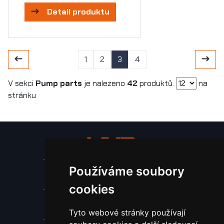
Detail produktu
1
2
3
4
V sekci
Pump parts
je nalezeno
42
produktů.
na
stránku
Používáme soubory
Stroje a zařízení
cookies
Nástroje pro ohraňovací lisy
Tyto webové stránky používají