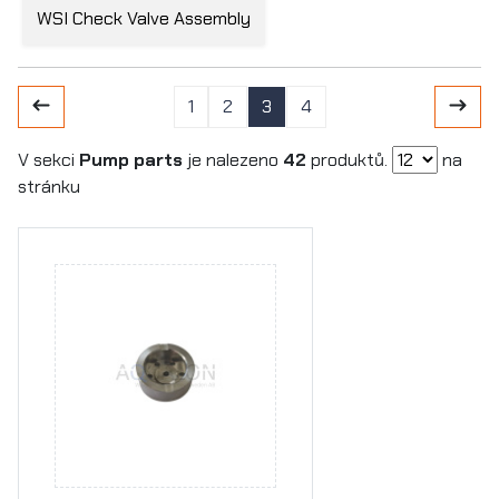
WSI Check Valve Assembly
1
2
3
4
V sekci
Pump parts
je nalezeno
42
produktů.
na
stránku