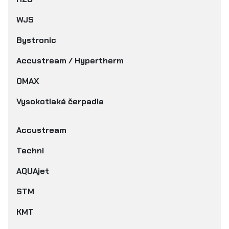
WJS
Bystronic
Accustream / Hypertherm
OMAX
Vysokotlaká čerpadla
Accustream
Techni
AQUAjet
STM
KMT