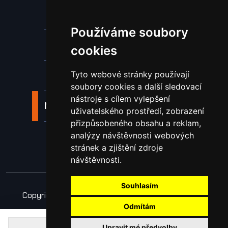
Stroje a zařízení
Používáme soubory
Nástroje pro ohraňovací lisy
cookies
Tyto webové stránky používají
Spotřební materiál a nástroje
soubory cookies a další sledovací
nástroje s cílem vylepšení
Náhradní díly pro vodní paprsek
uživatelského prostředí, zobrazení
přizpůsobeného obsahu a reklam,
analýzy návštěvnosti webových
Laserové svařování
stránek a zjištění zdroje
návštěvnosti.
Souhlasím
Copyright © 2026 Všechna práva vyhrazena
Odmítám
Obchodní podmínky
Zpracování osobních údajů
Upravit mé předvolby