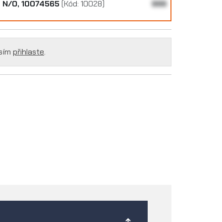
n N/O, 10074565
(Kód: 10028)
999
osím
přihlaste
.