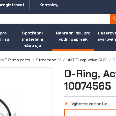
aregistrovat
Kontakty
 pro
Spotřební
Náhradní díly pro
Laserov
 lisy
materiál a
vodní paprsek
svařován
nástroje
KMT Pump parts
Streamline IV
KMT Dump Valve SLIV
O
O-Ring, Ac
10074565
Vyberte variantu: