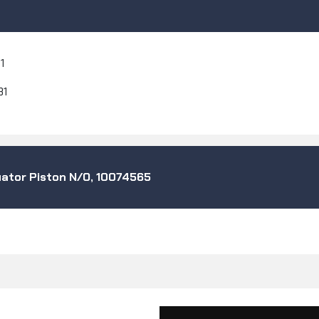
1
31
ator Piston N/O, 10074565