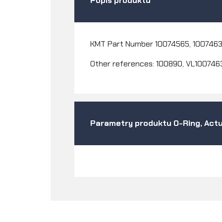
Popis produktu
KMT Part Number
10074565,
1007463
Other references: 100890,
VL100746
Parametry produktu O-Ring, Actu