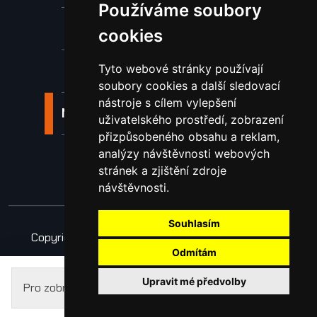
Používáme soubory
Nástroje pro ohraňovací lisy
cookies
Tyto webové stránky používají
Spotřební materiál a nástroje
soubory cookies a další sledovací
nástroje s cílem vylepšení
Náhradní díly pro vodní paprsek
uživatelského prostředí, zobrazení
přizpůsobeného obsahu a reklam,
analýzy návštěvnosti webových
Laserové svařování
stránek a zjištění zdroje
návštěvnosti.
Souhlasím
Copyright © 2026 Všechna práva vyhrazena
Odmítám
Obchodní podmínky
Zpracování osobních údajů
Upravit mé předvolby
Pro zobrazení cen se prosím
přihlaste
.