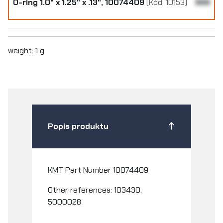
O-ring 1.0" x 1.25" x .13", 10074409
(Kód: 10153)
999
weight: 1 g
Popis produktu
KMT Part Number
10074409
Other references: 103430,
5000028