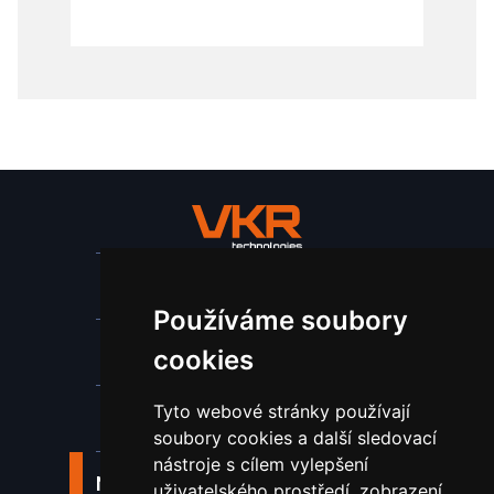
Stroje a zařízení
Používáme soubory
Nástroje pro ohraňovací lisy
cookies
Tyto webové stránky používají
Spotřební materiál a nástroje
soubory cookies a další sledovací
nástroje s cílem vylepšení
Náhradní díly pro vodní paprsek
uživatelského prostředí, zobrazení