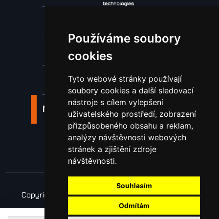
Stroje a zařízení
Používáme soubory
Nástroje pro ohraňovací lisy
cookies
Spotřební materiál a nástroje
Tyto webové stránky používají
soubory cookies a další sledovací
nástroje s cílem vylepšení
Náhradní díly pro vodní paprsek
uživatelského prostředí, zobrazení
přizpůsobeného obsahu a reklam,
Laserové svařování
analýzy návštěvnosti webových
stránek a zjištění zdroje
návštěvnosti.
Souhlasím
Copyright © 2026 Všechna práva vyhrazena
Obchodní podmínky
Odmítám
Zpracování osobních údajů