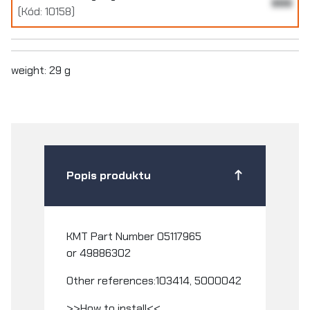
999
(Kód: 10158)
weight: 29 g
Popis produktu
KMT Part Number
05117965
or
49886302
Other references:103414,
5000042
>>How to install<<