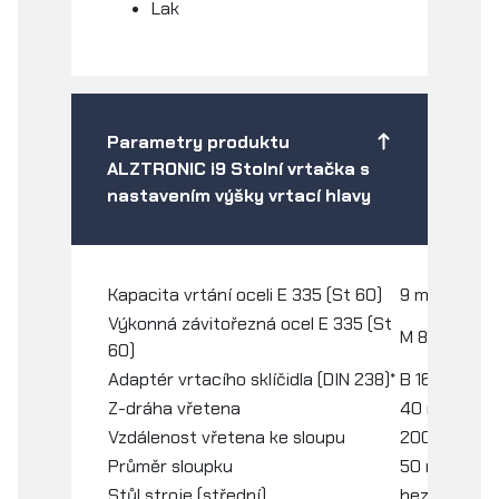
Lak
Parametry produktu
ALZTRONIC i9 Stolní vrtačka s
nastavením výšky vrtací hlavy
Kapacita vrtání oceli E 335 (St 60)
9 mm
Výkonná závitořezná ocel E 335 (St
M 8
60)
Adaptér vrtacího sklíčidla (DIN 238)*
B 16
Z-dráha vřetena
40 mm
Vzdálenost vřetena ke sloupu
200 mm
Průměr sloupku
50 mm
Stůl stroje (střední)
bez