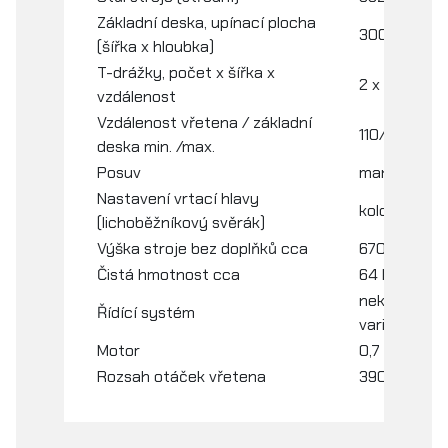
Základní deska, upínací plocha
300 x 240 
(šířka x hloubka)
T-drážky, počet x šířka x
2 x 12 x 80
vzdálenost
Vzdálenost vřetena / základní
110/250 mm
deska min. /max.
Posuv
manuál
Nastavení vrtací hlavy
kolo
(lichoběžníkový svěrák)
Výška stroje bez doplňků cca
670 mm
Čistá hmotnost cca
64 kg
nekonečně
Řídící systém
variabilní
Motor
0,7 kW
Rozsah otáček vřetena
390 - 6500 