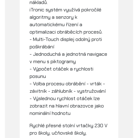
nákladů.
iTronic systém využívá pokročilé
algoritmy a senzory k
automatickému řízení a
optimalizaci obráběcích procesů.
- Multi-Touch displej odolný proti
poškrábání
- Jednoduchá a jednotná navigace
v menu s piktogramy
- Výpočet otáček a rychlosti
posunu
- Volba procesu obrábění - vrták -
závitník - záhlubník - vystružování
- Výslednou rychlost otáček lze
zobrazit na hlavní obrazovce jako
nominální hodnotu
Rychlé přesné stolní vrtačky 230 V
pro školy, učňovské školy,