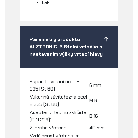
Lak
Parametry produktu
ALZTRONIC i6 Stolní vrtačka s
nastavením výšky vrtací hlavy
Kapacita vrtání oceli E
6 mm
335 (St 60)
Výkonná závitořezná ocel
M 6
E 335 (St 60)
Adaptér vrtacího sklíčidla
B 16
(DIN 238)*
Z-dráha vřetena
40 mm
Vzdálenost vřetena ke