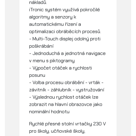
nákladů.
iTronic systém využívá pokročilé
algoritmy a senzory k
automatickému řízení a
optimalizaci obráběcích procesů.
- Multi-Touch displej odolný proti
poškrábání
- Jednoduchá a jednotná navigace
v menu s piktogramy
- Výpočet otáček a rychlosti
posunu
- Volba procesu obrábění - vrták -
závitník - záhlubník - vystružování
- Výslednou rychlost otáček lze
zobrazit na hlavní obrazovce jako
nominální hodnotu
Rychlé přesné stolní vrtačky 230 V
pro školy, učňovské školy,