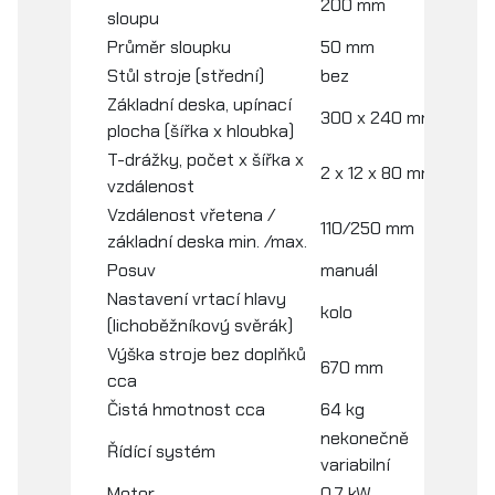
200 mm
sloupu
Průměr sloupku
50 mm
Stůl stroje (střední)
bez
Základní deska, upínací
300 x 240 mm
plocha (šířka x hloubka)
T-drážky, počet x šířka x
2 x 12 x 80 mm
vzdálenost
Vzdálenost vřetena /
110/250 mm
základní deska min. /max.
Posuv
manuál
Nastavení vrtací hlavy
kolo
(lichoběžníkový svěrák)
Výška stroje bez doplňků
670 mm
cca
Čistá hmotnost cca
64 kg
nekonečně
Řídící systém
variabilní
Motor
0,7 kW