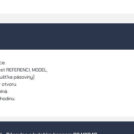
ce.
ést REFERENCI, MODEL,
loušťka pásoviny)
 otvoru.
lná.
 hodinu.