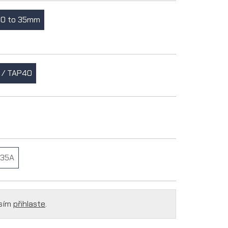
20 to 35mm
 / TAP40
35A
osím
přihlaste
.