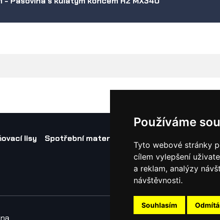
í - Pásovina s kulatým koncem R2 MX340
Používáme sou
ovací lisy
Spotřební materiál a nástroje
Náhradní díl
Tyto webové stránky po
cílem vylepšení uživat
a reklam, analýzy návš
návštěvnosti.
Souhlasím
Odmít
ena
Obcho