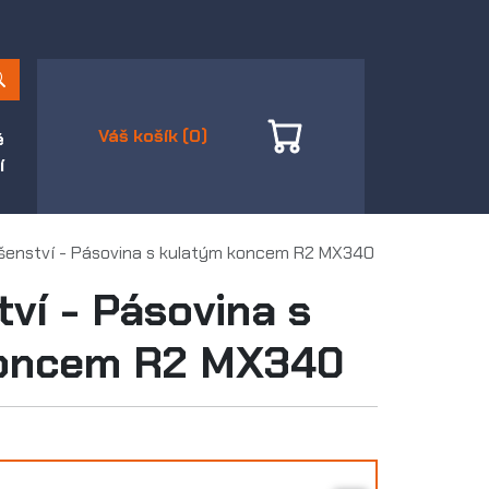
Váš košík (0)
é
í
ušenství - Pásovina s kulatým koncem R2 MX340
tví - Pásovina s
koncem R2 MX340