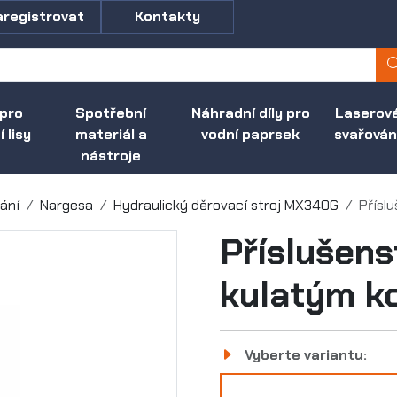
aregistrovat
Kontakty
 pro
Spotřební
Náhradní díly pro
Laserov
 lisy
materiál a
vodní paprsek
svařován
nástroje
bání
Nargesa
Hydraulický děrovací stroj MX340G
Přísl
Příslušens
kulatým 
Vyberte variantu: