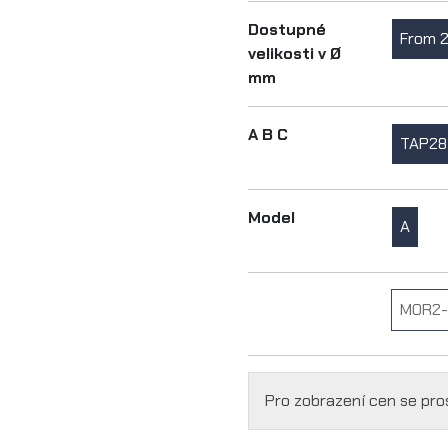
Dostupné
From 
velikosti v Ø
mm
A B C
TAP28
Model
A
MOR2-
Pro zobrazení cen se pr