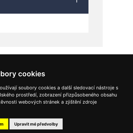
bory cookies
y pro vodní paprsek
Laserové svařování
užívají soubory cookies a další sledovací nástroje s
elského prostředí, zobrazení přizpůsobeného obsahu
těvnosti webových stránek a zjištění zdroje
ám
Upravit mé předvolby
dní podmínky
Zpracování osobních údajů